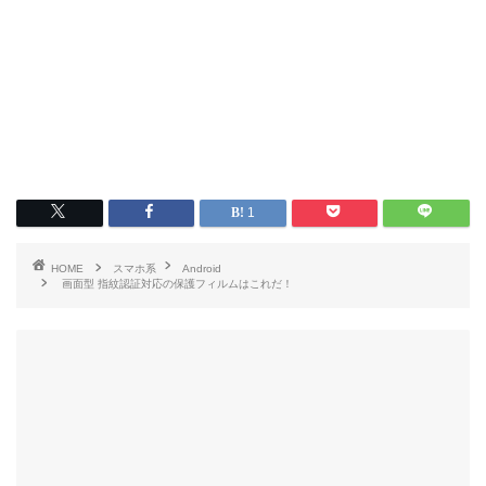
1
HOME
スマホ系
Android
画面型 指紋認証対応の保護フィルムはこれだ！