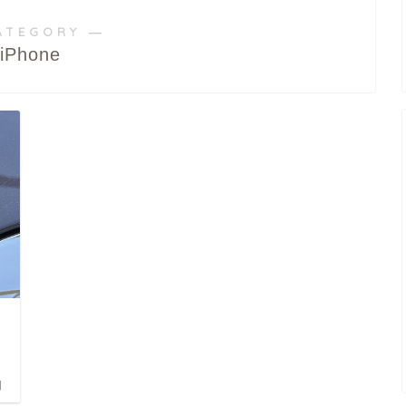
ATEGORY ―
iPhone
日